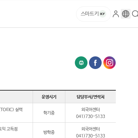
스마트키
로
구
그
글
인
번
역
운영시기
담당부서/연락처
TOEIC) 실력
외국어센터
학기중
041)730-5133
토익 고득점
외국어센터
방학중
041)730-5133