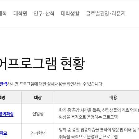
대학
대학원
연구·산학
대학생활
글로벌건양·라운지
로벌건양·라운지
글로벌건양
외국어프로그램
외국어프로그램 현황
어프로그램 현황
 클릭
하시면 프로그램에 대한 상세내용을 확인하실 수 있습니다.
램명
대상
내용
학기 중 공강 시간을 활용, 신입생들의 기초 영어(
 영어과정
신입생
향상을 목적으로 운영하는 프로그램
방학 중 종일 집중학습을 통하여 영문법 이해 등 
학교
2~4학년
취득을 목적으로 운영하는 프로그램