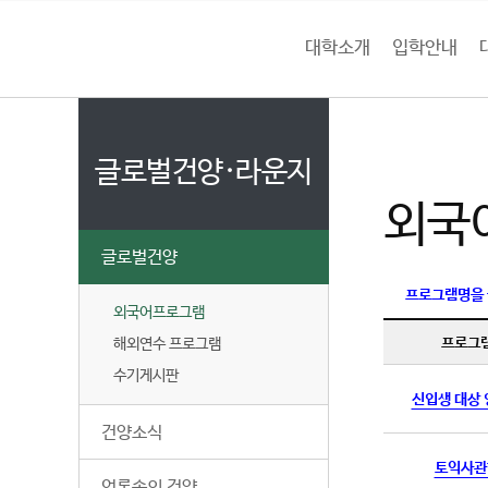
본문 바로가기
대메뉴 바로가기
하위메뉴 바로가기
대학소개
입학안내
건
홈
양
처음으로
글
페
이
글로벌건양·라운지
대
지
외국
메
학
뉴
글로벌건양
경
교
로
프로그램명을
외국어프로그램
프로그
해외연수 프로그램
수기게시판
신입생 대상
건양소식
토익사관
언론속의 건양