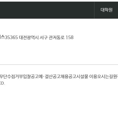
대학원
퍼스
35365 대전광역시 서구 관저동로 158
일무단수집거부
입찰공고
예·결산공고
채용공고
시설물 이용
오시는길
ED.