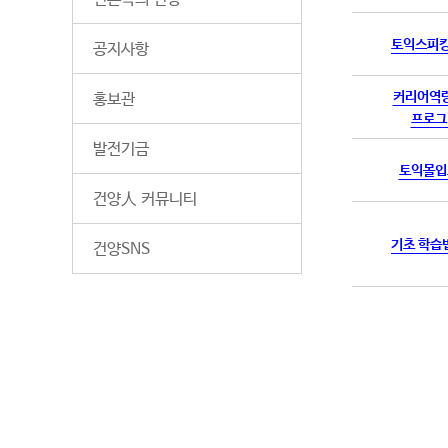
토익스피킹
공지사항
커리어역
홍보관
프로그
발전기금
토익몰입
건양人 커뮤니티
기초 학습
건양SNS