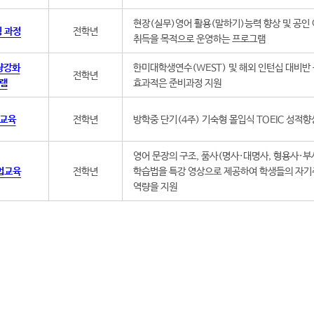
현장(실무)영어 활용(말하기)능력 향상 및 공인
 과정
전학년
취득을 목적으로 운영하는 프로그램
량강화
한미대학생연수(WEST) 및 해외 인턴십 대비반
전학년
램
효과적은 준비과정 지원
교육
전학년
방학중 단기(4주) 기숙형 몰입식 TOEIC 성적
영어 문장의 구조, 품사(명사·대명사, 형용사·부
법교육
전학년
학습법을 특강 영상으로 제공하여 학생들의 자기
역량을 지원