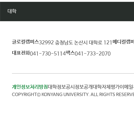
대학
글로컬캠퍼스
메디컬캠
건
32992 충청남도 논산시 대학로 121
양
대표전화
팩스
041-730-5114
041-733-2070
대
학
교
개인정보처리방침
대학정보공시
정보공개
대학자체평가
이메
COPYRIGHT© KONYANG UNIVERSITY.
ALL RIGHTS RESERV