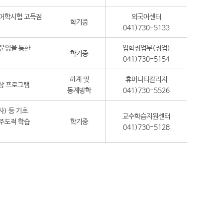
 어학시험 고득점
외국어센터
학기중
041)730-5133
 운영을 통한
입학취업부(취업)
학기중
041)730-5154
하계 및
휴머니티칼리지
향상 프로그램
동계방학
041)730-5526
사) 등 기초
교수학습지원센터
주도적 학습
학기중
041)730-5128