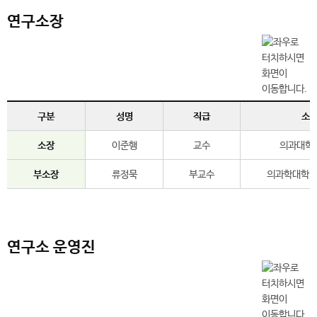
연구소장
구분
성명
직급
소
소장
이준행
교수
의과대학
부소장
류정묵
부교수
의과학대학 
연구소 운영진