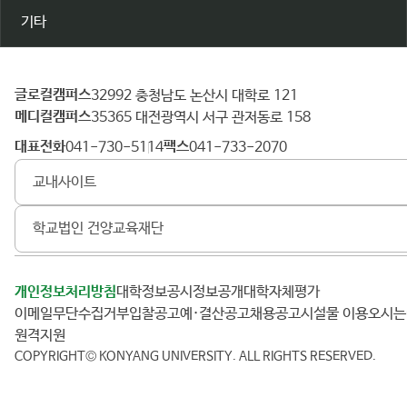
기타
글로컬캠퍼스
건
32992 충청남도 논산시 대학로 121
메디컬캠퍼스
양
35365 대전광역시 서구 관저동로 158
대
대표전화
팩스
041-730-5114
041-733-2070
학
교내사이트
교
학교법인 건양교육재단
개인정보처리방침
대학정보공시
정보공개
대학자체평가
이메일무단수집거부
입찰공고
예·결산공고
채용공고
시설물 이용
오시
원격지원
COPYRIGHT© KONYANG UNIVERSITY.
ALL RIGHTS RESERVED.