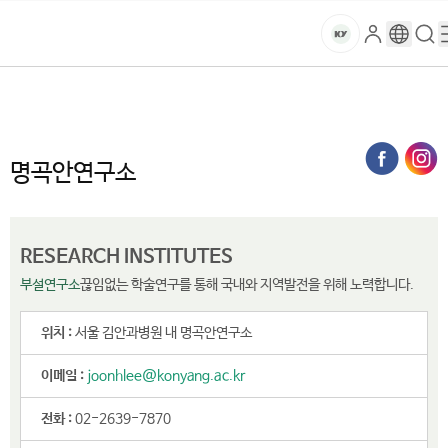
본문 바로가기
대메뉴 바로가기
하위메뉴 바로가기
스
로
구
검
건
마
그
글
색
홈
트
처음으로
연구·산학
부설연구소 및 센터
명곡안연구소
인
번
페
양
키
역
이
지
대
명곡안연구소
메
뉴
학
경
로
교
RESEARCH INSTITUTES
부설연구소
끊임없는 학술연구를 통해 국내와 지역발전을 위해 노력합니다.
위치 :
서울 김안과병원 내 명곡안연구소
이메일 :
joonhlee@konyang.ac.kr
전화 :
02-2639-7870