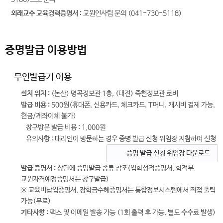
외래교수 교육경력증명서 :
교원인사팀 문의 (041-730-5118)
증명발급 이용방법
무인발급기 이용
설치 위치 :
(논산) 명곡정보관 1층, (대전) 죽헌정보관 로비
발급 비용 :
500원(휴대폰, 신용카드, 체크카드, T머니, 캐시비 결제 가능,
현금/계좌이체 불가)
창구방문 발급 비용 : 1,000원
유의사항 : 대리인이 방문하는 경우 증명 발급 신청 위임장 지참하여 신청
증명 발급 신청 위임장 다운로드
발급 증명서 :
상단에 증명발급 종류 참조(입학성적증명서, 학적부,
교원자격예정증명서는 창구발급)
※ 교육비납입증명서, 장학금수혜증명서는 통합정보시스템에서 직접 출력
가능(무료)
기타사항 :
팩스 및 이메일 발송 가능 (1회 출력 후 가능, 별도 수수료 발생)