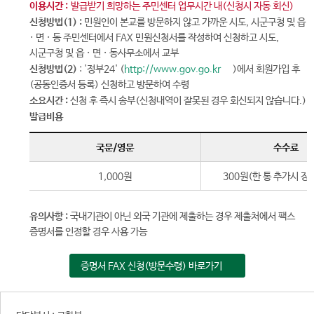
이용시간 :
발급받기 희망하는 주민센터 업무시간 내(신청시 자동 회신)
신청방법(1) :
민원인이 본교를 방문하지 않고 가까운 시도, 시군구청 및 읍
· 면 · 동 주민센터에서 FAX 민원신청서를 작성하여 신청하고 시도,
시군구청 및 읍 · 면 · 동사무소에서 교부
신청방법(2)
: '정부24' (
http://www.gov.go.kr
)에서 회원가입 후
(공동인증서 등록) 신청하고 방문하여 수령
소요시간 :
신청 후 즉시 송부(신청내역이 잘못된 경우 회신되지 않습니다.)
발급비용
국문/영문
수수료
1,000원
300원(한 통 추가시 장당
유의사항 :
국내기관이 아닌 외국 기관에 제출하는 경우 제출처에서 팩스
증명서를 인정할 경우 사용 가능
증명서 FAX 신청(방문수령) 바로가기