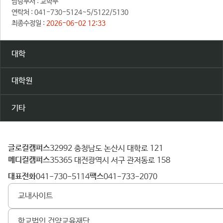
담당부서 :
교학부
연락처 :
041-730-5124~5/5122/5130
최종수정일 :
2026-06-02 12:33
대학
대학원
기타
글로컬캠퍼스
건
32992 충청남도 논산시 대학로 121
메디컬캠퍼스
양
35365 대전광역시 서구 관저동로 158
대
대표전화
팩스
041-730-5114
041-733-2070
학
교내사이트
교
학교법인 건양교육재단