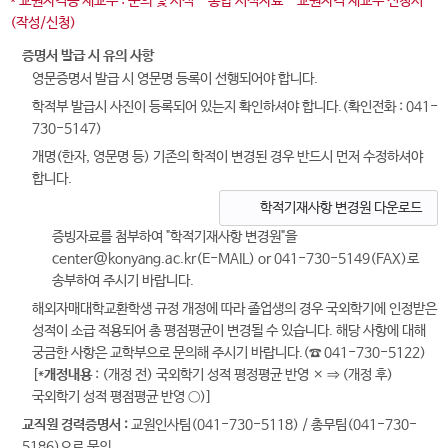
* 교원자격증 재교부 : 문의 및 서식 - 통합 서식자료 - 교원자격 재교부 신청서
(작성/신청)
증명서 발급 시 유의 사항
영문증명서 발급 시 영문명 등록이 선행되어야 합니다.
학적부 발급시 사진이 등록되어 있는지 확인하셔야 합니다.(확인전화 : 041-
730-5147)
개명(한자, 영문명 등) 기존의 학적이 변경된 경우 반드시 먼저 수정하셔야
합니다.
학적기재사항 변경원 다운로드
증빙자료를 첨부하여 "학적기재사항 변경원"을
center@konyang.ac.kr(E-MAIL) or 041-730-5149(FAX)로
송부하여 주시기 바랍니다.
해외자매대학교환학생 규정 개정에 따라 졸업생의 경우 국외학기에 인정받은
성적이 소급 적용되어 총 평점평균이 변경될 수 있습니다. 해당 사항에 대해
궁금한 사항은 교학부으로 문의해 주시기 바랍니다.(☎ 041-730-5122)
[*
개정내용
: (개정 전) 국외학기 성적 평정평균 반영 × ⇒ (개정 후)
국외학기 성적 평점평균 반영 ○)]
교직원 경력증명서 :
교원인사팀(041-730-5118) / 총무팀(041-730-
5186)으로 문의