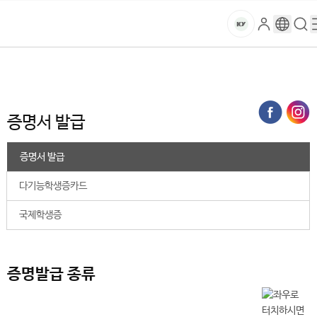
본문 바로가기
대메뉴 바로가기
하위메뉴 바로가기
스
로
구
검
건
마
그
글
색
홈
트
처음으로
대학생활
학생 서비스
증명서 · 학생증
증명서 발급
인
번
페
양
키
역
이
지
대
증명서 발급
메
뉴
학
경
증명서 발급
로
교
다기능학생증카드
국제학생증
증명발급 종류