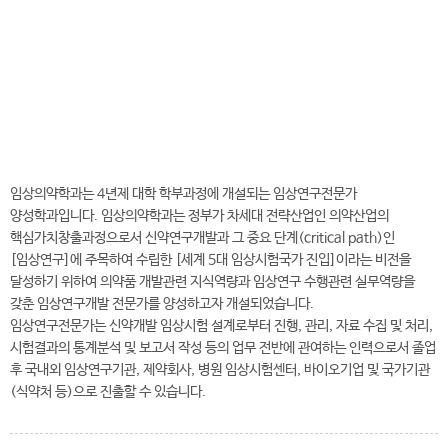
전
화
041-730-5320
번
호
임상의약학과 바로가기
임상의약학과는 4년제 대학 학부과정에 개설되는 임상연구전문가
양성학과입니다. 임상의약학과는 정부가 차세대 전략산업인 의약산업의
핵심가치창출과정으로서 신약연구개발과 그 중요 단계(critical path)인
[임상연구]에 주목하여 수립한 [세계 5대 임상시험국가 진입]이라는 비전을
달성하기 위하여 의약품 개발관련 지식역량과 임상연구 수행관련 실무역량을
갖춘 임상연구개발 전문가를 양성하고자 개설되었습니다.
임상연구전문가는 신약개발 임상시험 설계로부터 진행, 관리, 자료 수집 및 처리,
시험결과의 통계분석 및 보고서 작성 등의 업무 전반에 관여하는 인력으로서 졸업
후 국내외 임상연구기관, 제약회사, 병원 임상시험센터, 바이오기업 및 국가기관
(식약처 등)으로 진출할 수 있습니다.