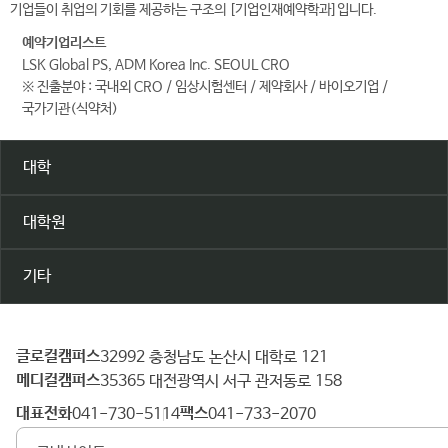
기업들이 취업의 기회를 제공하는 구조의 [기업인재예약학과]입니다.
예약기업리스트
LSK Global PS, ADM Korea Inc. SEOUL CRO
※ 진출분야 : 국내외 CRO / 임상시험센터 / 제약회사 / 바이오기업 /
국가기관(식약처)
대학
대학원
기타
글로컬캠퍼스
건
32992 충청남도 논산시 대학로 121
메디컬캠퍼스
양
35365 대전광역시 서구 관저동로 158
대
대표전화
팩스
041-730-5114
041-733-2070
학