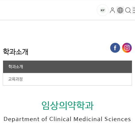
본문 바로가기
대메뉴 바로가기
하위메뉴 바로가기
스
로
구
검
건
마
그
글
색
홈
트
처음으로
대학
2025학년도 이전
임상의약학과
학과소개
인
번
페
양
키
역
이
지
대
학과소개
메
뉴
학
경
학과소개
로
교
교육과정
임상의약학과
Department of Clinical Medicinal Sciences