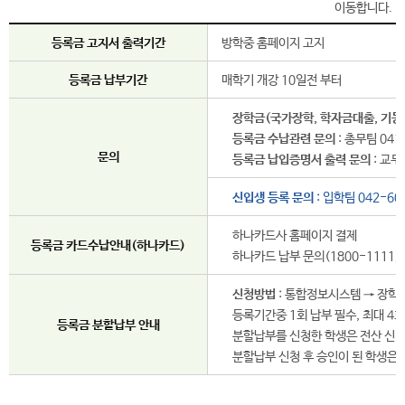
등록금 고지서 출력기간
방학중 홈페이지 고지
등록금 납부기간
매학기 개강 10일전 부터
장학금(국가장학, 학자금대출, 기등
등록금 수납관련 문의
: 총무팀 041
문의
등록금 납입증명서 출력 문의
: 교무
신입생 등록 문의
: 입학팀 042-60
하나카드사 홈페이지 결제
등록금 카드수납안내(하나카드)
하나카드 납부 문의(1800-1111)
신청방법
: 통합정보시스템 → 장학
등록기간중 1회 납부 필수, 최대 4
등록금 분할납부 안내
분할납부를 신청한 학생은 전산 신청
분할납부 신청 후 승인이 된 학생은