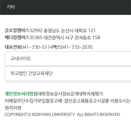
기타
글로컬캠퍼스
건
32992 충청남도 논산시 대학로 121
메디컬캠퍼스
양
35365 대전광역시 서구 관저동로 158
대
대표전화
팩스
041-730-5114
041-733-2070
학
교내사이트
교
학교법인 건양교육재단
개인정보처리방침
대학정보공시
정보공개
대학자체평가
이메일무단수집거부
입찰공고
예·결산공고
채용공고
시설물 이용
오시
원격지원
COPYRIGHT© KONYANG UNIVERSITY.
ALL RIGHTS RESERVED.