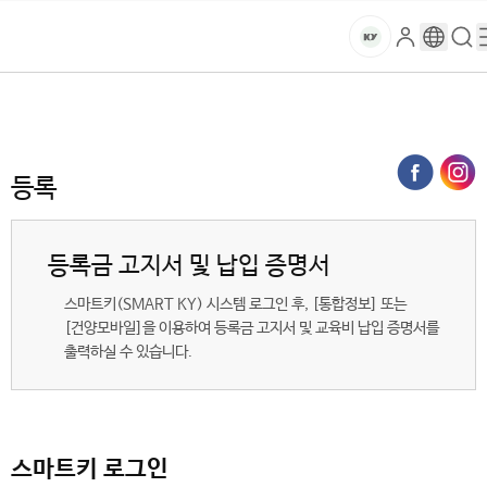
본문 바로가기
대메뉴 바로가기
하위메뉴 바로가기
스
로
구
검
건
마
그
글
색
홈
트
처음으로
대학생활
학사안내
등록
인
번
페
양
키
역
이
지
대
등록
메
뉴
학
경
등록금 고지서 및 납입 증명서
로
교
스마트키(SMART KY) 시스템 로그인 후, [통합정보] 또는
[건양모바일]을 이용하여 등록금 고지서 및 교육비 납입 증명서를
출력하실 수 있습니다.
스마트키 로그인