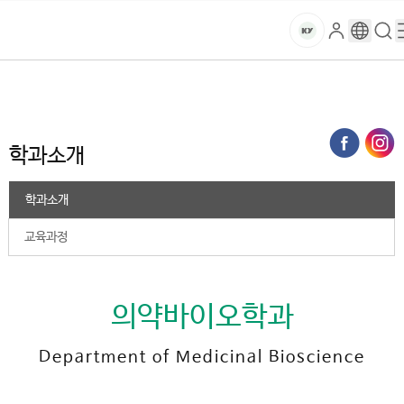
본문 바로가기
대메뉴 바로가기
하위메뉴 바로가기
스
로
구
검
건
마
그
글
색
홈
트
처음으로
대학
2025학년도 이전
의약바이오학과
학과소개
인
번
페
양
키
역
이
지
대
학과소개
메
뉴
학
경
학과소개
로
교
교육과정
의약바이오학과
Department of Medicinal Bioscience