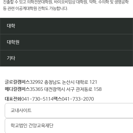
진출할 수 있고 의학전문대학원, 바이오비임상 대학원, 약학, 수의학 및 생명공학
등 관련 이공계대학원 진학도 가능합니다.
대학
대학원
기타
글로컬캠퍼스
건
32992 충청남도 논산시 대학로 121
메디컬캠퍼스
양
35365 대전광역시 서구 관저동로 158
대
대표전화
팩스
041-730-5114
041-733-2070
학
교내사이트
교
학교법인 건양교육재단