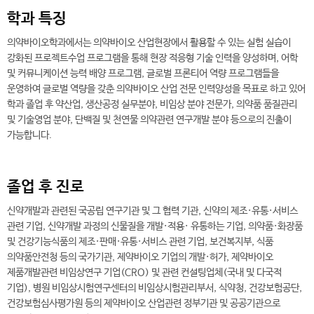
학과 특징
의약바이오학과에서는 의약바이오 산업현장에서 활용할 수 있는 실험 실습이
강화된 프로젝트수업 프로그램을 통해 현장 적응형 기술 인력을 양성하며, 어학
및 커뮤니케이션 능력 배양 프로그램, 글로벌 프론티어 역량 프로그램들을
운영하여 글로벌 역량을 갖춘 의약바이오 산업 전문 인력양성을 목표로 하고 있어
학과 졸업 후 약산업, 생산공정 실무분야, 비임상 분야 전문가, 의약품 품질관리
및 기술영업 분야, 단백질 및 천연물 의약관련 연구개발 분야 등으로의 진출이
가능합니다.
졸업 후 진로
신약개발과 관련된 국공립 연구기관 및 그 협력 기관, 신약의 제조·유통·서비스
관련 기업, 신약개발 과정의 신물질을 개발·적용· 유통하는 기업, 의약품·화장품
및 건강기능식품의 제조·판매·유통·서비스 관련 기업, 보건복지부, 식품
의약품안전청 등의 국가기관, 제약바이오 기업의 개발·허가, 제약바이오
제품개발관련 비임상연구 기업(CRO) 및 관련 컨설팅업체(국내 및 다국적
기업), 병원 비임상시험연구센터의 비임상시험관리부서, 식약청, 건강보험공단,
건강보험심사평가원 등의 제약바이오 산업관련 정부기관 및 공공기관으로