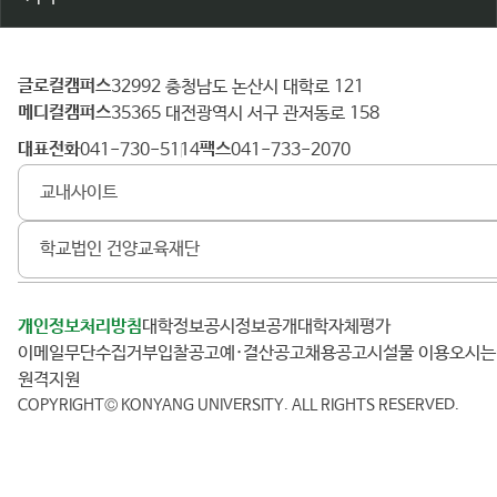
글로컬캠퍼스
건
32992 충청남도 논산시 대학로 121
메디컬캠퍼스
양
35365 대전광역시 서구 관저동로 158
대
대표전화
팩스
041-730-5114
041-733-2070
학
교내사이트
교
학교법인 건양교육재단
개인정보처리방침
대학정보공시
정보공개
대학자체평가
이메일무단수집거부
입찰공고
예·결산공고
채용공고
시설물 이용
오시
원격지원
COPYRIGHT© KONYANG UNIVERSITY.
ALL RIGHTS RESERVED.