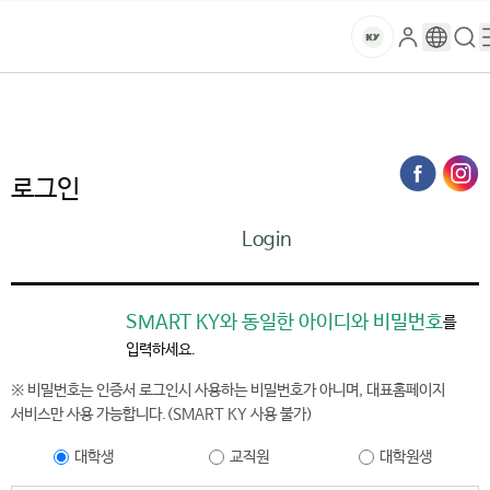
본문 바로가기
대메뉴 바로가기
하위메뉴 바로가기
스
로
구
검
건
마
그
글
색
홈
트
처음으로
홈페이지가이드
로그인
인
번
페
양
키
역
이
지
대
로그인
메
뉴
학
Login
경
로
교
SMART KY와 동일한 아이디와 비밀번호
를
입력하세요.
※ 비밀번호는 인증서 로그인시 사용하는 비밀번호가 아니며, 대표홈페이지
서비스만 사용 가능합니다.(SMART KY 사용 불가)
대학생
교직원
대학원생