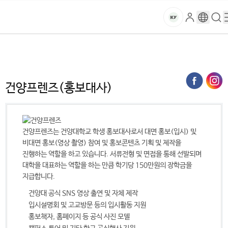
본문 바로가기
대메뉴 바로가기
하위메뉴 바로가기
스
로
구
검
건
마
그
글
색
홈
트
처음으로
대학소개
건양소개
건양프렌즈(홍보대사)
인
번
페
양
키
역
이
지
대
건양프렌즈(홍보대사)
메
뉴
학
경
로
교
건양프렌즈는 건양대학교 학생 홍보대사로서 대면 홍보(입시) 및
비대면 홍보(영상 촬영) 참여 및 홍보콘텐츠 기획 및 제작을
진행하는 역할을 하고 있습니다. 서류전형 및 면접을 통해 선발되며
대학을 대표하는 역할을 하는 만큼 학기당 150만원의 장학금을
지급합니다.
건양대 공식 SNS 영상 출연 및 자체 제작
입시설명회 및 고교방문 등의 입시활동 지원
홍보책자, 홈페이지 등 공식 사진 모델