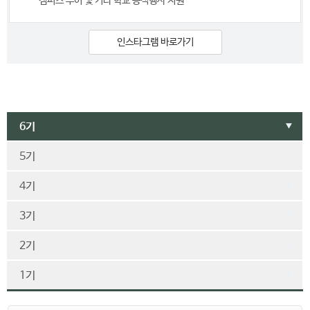
캠퍼스 투어 및 기타 학교 공식행사 지원
인스타그램 바로가기
6기
▼
5기
▼
4기
▼
3기
▼
2기
▼
1기
▼