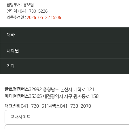
담당부서 :
홍보팀
연락처 :
041-730-5226
최종수정일 :
2026-05-22 15:06
대학
대학원
기타
글로컬캠퍼스
건
32992 충청남도 논산시 대학로 121
메디컬캠퍼스
양
35365 대전광역시 서구 관저동로 158
대
대표전화
팩스
041-730-5114
041-733-2070
학
교내사이트
교