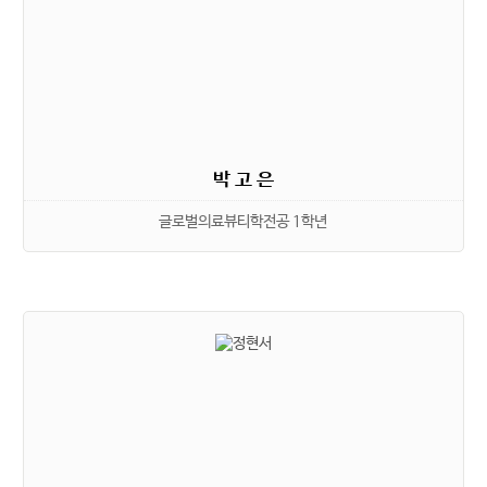
박 고 은
글로벌의료뷰티학전공 1학년