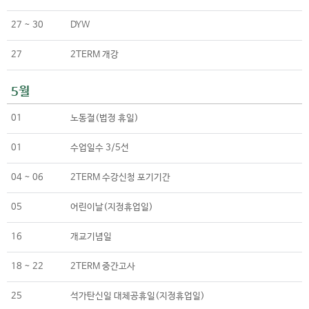
27 ~ 30
DYW
27
2TERM 개강
5월
01
노동절(법정 휴일)
01
수업일수 3/5선
04 ~ 06
2TERM 수강신청 포기기간
05
어린이날(지정휴업일)
16
개교기념일
18 ~ 22
2TERM 중간고사
25
석가탄신일 대체공휴일(지정휴업일)