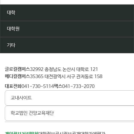
대학
대학원
기타
글로컬캠퍼스
건
32992 충청남도 논산시 대학로 121
메디컬캠퍼스
양
35365 대전광역시 서구 관저동로 158
대
대표전화
팩스
041-730-5114
041-733-2070
학
교내사이트
교
학교법인 건양교육재단