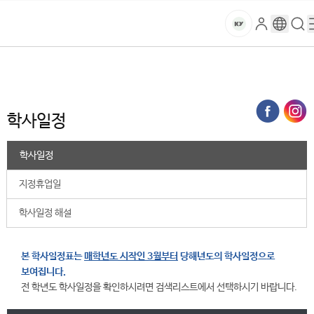
본문 바로가기
대메뉴 바로가기
하위메뉴 바로가기
스
로
구
검
건
마
그
글
색
홈
트
처음으로
대학생활
학사안내
학사일정
학사일정
인
번
페
양
키
역
이
지
대
학사일정
메
뉴
학
경
학사일정
로
교
지정휴업일
학사일정 해설
본 학사일정표는
매학년도 시작인 3월부터
당해년도의 학사일정으로
보여집니다.
전 학년도 학사일정을 확인하시려면 검색리스트에서 선택하시기 바랍니다.