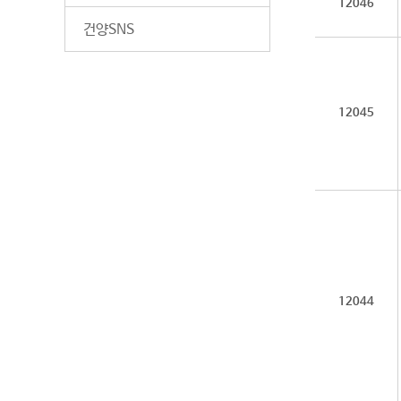
12046
건양SNS
12045
12044