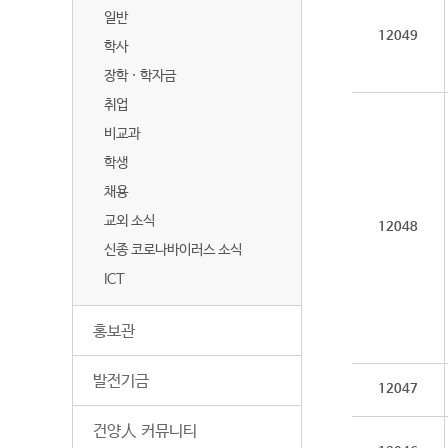
일반
12049
학사
장학 · 학자금
취업
비교과
학생
채용
교외 소식
12048
신종 코로나바이러스 소식
ICT
홍보관
발전기금
12047
건양人 커뮤니티