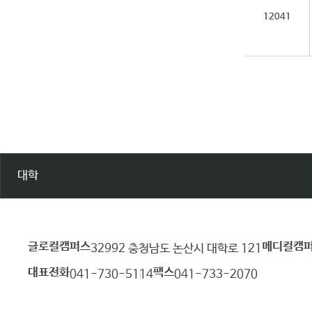
12041
대학
글로컬캠퍼스
메디컬캠
건
32992 충청남도 논산시 대학로 121
양
대표전화
팩스
041-730-5114
041-733-2070
대
학