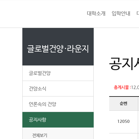
본문 바로가기
대메뉴 바로가기
하위메뉴 바로가기
건
대학소개
입학안내
건
홈
양
처음으로
글
페
이
글로벌건양·라운지
대
지
공지
메
학
뉴
글로벌건양
경
교
로
총게시물 :
12,
건양소식
순번
언론속의 건양
공지사항
12050
전체보기