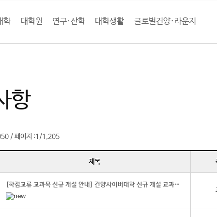
대학
대학원
연구·산학
대학생활
글로벌건양·라운지
로벌건양·라운지
공지사항 (목록)
사항
050
페이지 :
1/1,205
/
제목
[학점교류 교과목 신규 개설 안내] 건양사이버대학 신규 개설 교과목 안내