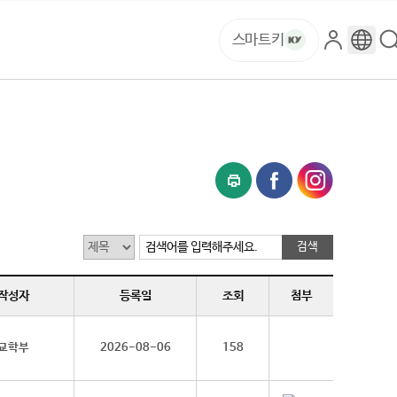
스마트키
로
구
그
글
인
번
역
검색어를 입력해주세요.
작성자
등록일
조회
첨부
교학부
2026-08-06
158