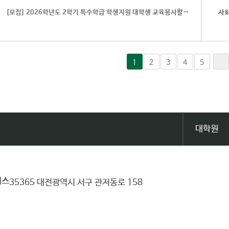
[모집] 2026학년도 2학기 특수학급 학생지원 대학생 교육봉사활동 모집(대전)
사
1
2
3
4
5
대학원
퍼스
35365 대전광역시 서구 관저동로 158