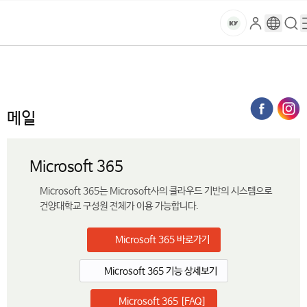
본문 바로가기
대메뉴 바로가기
하위메뉴 바로가기
스
로
구
검
건
마
그
글
색
홈
트
처음으로
대학생활
IT서비스
메일
인
번
페
양
키
역
이
지
대
메일
메
뉴
학
경
Microsoft 365
로
교
Microsoft 365는 Microsoft사의 클라우드 기반의 시스템으로
건양대학교 구성원 전체가 이용 가능합니다.
Microsoft 365 바로가기
Microsoft 365 기능 상세보기
Microsoft 365 [FAQ]