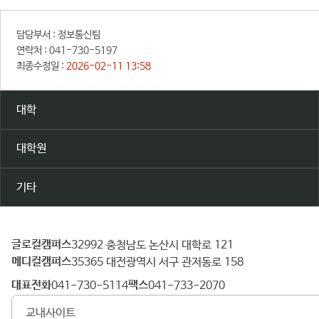
담당부서 :
정보통신팀
연락처 :
041-730-5197
최종수정일 :
2026-02-11 13:58
대학
대학원
기타
글로컬캠퍼스
건
32992 충청남도 논산시 대학로 121
메디컬캠퍼스
양
35365 대전광역시 서구 관저동로 158
대
대표전화
팩스
041-730-5114
041-733-2070
학
교내사이트
교