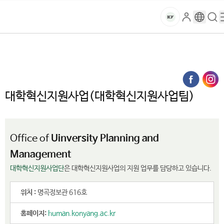
본문 바로가기
대메뉴 바로가기
하위메뉴 바로가기
스
로
구
검
건
마
그
글
색
홈
트
처음으로
대학소개
대학기관
국책사업통합관리본부
인
번
페
양
키
대학혁신지원사업(대학혁신지원사업팀)
역
이
지
대
메
대학혁신지원사업(대학혁신지원사업팀)
뉴
학
경
로
교
Office of
Uinversity Planning and
Management
대학혁신지원사업단
은 대학혁신지원사업의 지원 업무를 담당하고 있습니다.
위치 :
명곡정보관 616호
홈페이지:
human.konyang.ac.kr