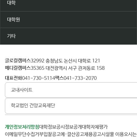
대학
대학원
기타
글로컬캠퍼스
건
32992 충청남도 논산시 대학로 121
메디컬캠퍼스
양
35365 대전광역시 서구 관저동로 158
대
대표전화
팩스
041-730-5114
041-733-2070
학
교내사이트
교
학교법인 건양교육재단
개인정보처리방침
대학정보공시
정보공개
대학자체평가
이메일무단수집거부
입찰공고
예·결산공고
채용공고
시설물 이용
오시