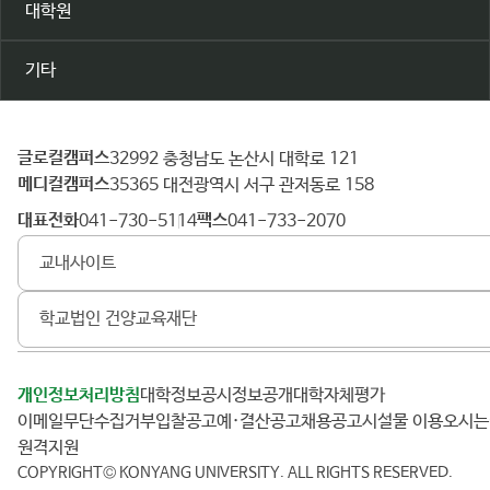
대학원
기타
글로컬캠퍼스
건
32992 충청남도 논산시 대학로 121
메디컬캠퍼스
양
35365 대전광역시 서구 관저동로 158
대
대표전화
팩스
041-730-5114
041-733-2070
학
교내사이트
교
학교법인 건양교육재단
개인정보처리방침
대학정보공시
정보공개
대학자체평가
이메일무단수집거부
입찰공고
예·결산공고
채용공고
시설물 이용
오시
원격지원
COPYRIGHT© KONYANG UNIVERSITY.
ALL RIGHTS RESERVED.