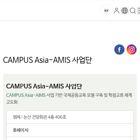
본문 바로가기
대메뉴 바로가기
하위메뉴 바로가기
스
로
구
검
건
마
그
글
색
홈
트
처음으로
대학소개
대학기관
국책사업통합관리본부
인
번
페
양
키
CAMPUS Asia-AMIS 사업단
역
이
지
대
메
CAMPUS Asia-AMIS 사업단
뉴
학
경
로
교
CAMPUS Asia-AMIS 사업단
CAMPUS Asia-AIMS
사업 기반 국제공동교육 모델 구축 및 학점교류 체계
고도화
위치 :
논산 건양회관 4층 406호
홈페이지: