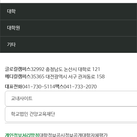
대학
대학원
기타
글로컬캠퍼스
건
32992 충청남도 논산시 대학로 121
메디컬캠퍼스
양
35365 대전광역시 서구 관저동로 158
대
대표전화
팩스
041-730-5114
041-733-2070
학
교내사이트
교
학교법인 건양교육재단
개인정보처리방침
대학정보공시
정보공개
대학자체평가