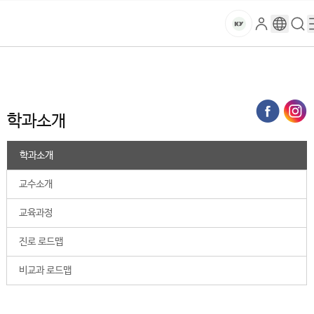
본문 바로가기
대메뉴 바로가기
하위메뉴 바로가기
스
로
구
검
건
마
그
글
색
홈
트
처음으로
대학
의료공과계열
의료신소재학과
학과소개
인
번
페
양
키
역
이
지
대
학과소개
메
뉴
학
경
학과소개
로
교
교수소개
교육과정
진로 로드맵
비교과 로드맵