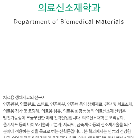
의료신소재학과
Department of Biomedical Materials
전
화
042-600-8531
번
호
의료신소재학과 바로가기
치료용 생체재료의 선구자
인공관절, 임플란트, 스텐트, 인공피부, 인공뼈 등의 생체재료, 진단 및 치료소재,
의료용 접착 및 코팅제, 의료용 섬유, 의료용 화장품 등의 의료신소재 산업은
발전가능성이 무궁무진한 미래 전략산업입니다. 의료신소재학은 조직공학,
줄기세포 등의 바이오기술과 고분자, 세라믹, 금속재료 등의 신소재기술을 의료
분야에 적용하는 것을 목표로 하는 신학문입니다. 본 학과에서는 인류의 건강한