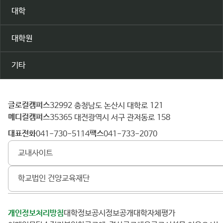
대학
대학원
기타
글로컬캠퍼스
건
32992 충청남도 논산시 대학로 121
메디컬캠퍼스
양
35365 대전광역시 서구 관저동로 158
대
대표전화
팩스
041-730-5114
041-733-2070
학
교내사이트
교
학교법인 건양교육재단
개인정보처리방침
대학정보공시
정보공개
대학자체평가