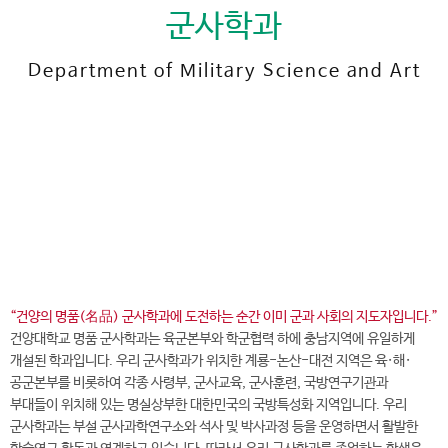
군사학과
Department of Military Science and Art
전
화
041-730-5745
번
호
군사학과 바로가기
“건양의 명품(名品) 군사학과에 도전하는 순간 이미 군과 사회의 지도자입니다.”
건양대학교 명품 군사학과는 육군본부와 학군협력 하에 충남지역에 유일하게
개설된 학과입니다. 우리 군사학과가 위치한 계룡-논산-대전 지역은 육·해·
공군본부를 비롯하여 각종 사령부, 군사교육, 군사훈련, 국방연구기관과
부대들이 위치해 있는 명실상부한 대한민국의 국방특성화 지역입니다. 우리
군사학과는 부설 군사과학연구소와 석사 및 박사과정 등을 운영하면서 활발한