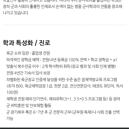
학술연구 활동과 연계하고 있습니다. 따라서 우리 군사학과를 졸업하는 학생은
장차 군과 사회의 훌륭한 인재로서 손색이 없는 명품 군사학과의 전통을 창조해
나가고 있습니다.
학과 특성화 / 진로
육군 소위 임관 : 졸업생 전원
파격적인 장학금 혜택 : 전원(4년 등록금 100% 전액 + 학교 장학금 + α)
맞춤식 복수전공 이수 : 2개 학사학위 취득(장교 병과 및 사회 인재 병행)
전원 4년간 기숙사 입사 보장
차별화된 육군장교 인증제 달성을 위한 수준 높은 잠재역량교육 프로그램
(토익 800, 육군체력검정 1급, 한문 2급, 전산전문강사, 태권도 유단자, 독서
100권)
재학생 전원 해외 단기연수, 해외유학(3+1, 3.5+0.5 프로그램 등) 등 장려
군 위탁훈련 및 안보체험 활동
군 장기복무 혹은 6-7년 후 군 전문직 근무(군무원 특채)나 사회 진출 선택
가능