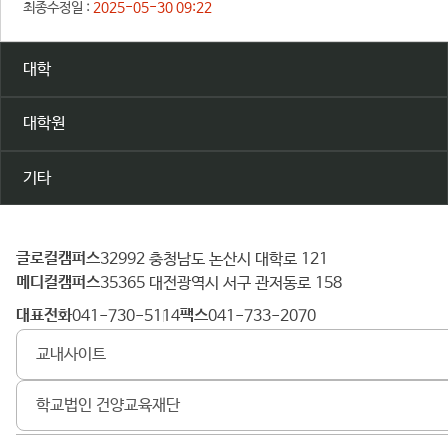
최종수정일 :
2025-05-30 09:22
대학
대학원
기타
글로컬캠퍼스
건
32992 충청남도 논산시 대학로 121
메디컬캠퍼스
양
35365 대전광역시 서구 관저동로 158
대
대표전화
팩스
041-730-5114
041-733-2070
학
교내사이트
교
학교법인 건양교육재단