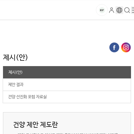
본문 바로가기
대메뉴 바로가기
하위메뉴 바로가기
스
로
구
검
건
마
그
글
색
홈
트
처음으로
글로벌건양·라운지
건양人 커뮤니티
건양 제안 제도
인
번
페
양
키
제시(안) (목록)
역
이
지
대
메
제시(안)
뉴
학
경
로
제시(안)
교
제안 결과
건양 선진화 포럼 자료실
건양 제안 제도란