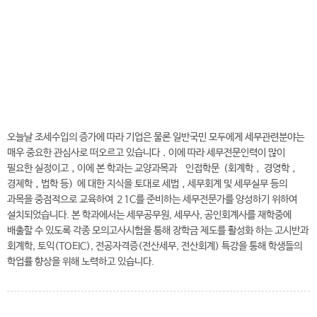
전
화
041-730-5529
번
호
세무학과 바로가기
오늘날 조세수입의 증가에 따라 기업은 물론 일반국민 모두에게 세무관련분야는
매우 중요한 관심사로 떠오르고 있습니다．이에 따라 세무전문인력이 많이
필요한 실정이고，이에 본 학과는 교양과목과 인접학문（회계학， 경영학，
경제학，법학 등）에 대한 지식을 토대로 세법，세무회계 및 세무실무 등의
과목을 중점적으로 교육하여 ２1C를 준비하는 세무전문가를 양성하기 위하여
설치되었습니다. 본 학과에서는 세무공무원, 세무사, 공인회계사를 재학중에
배출할 수 있도록 각종 모의고사시험을 통해 장학금 제도를 활성화 하는 고시반과
회계학, 토익(TOEIC), 전공자격증(전산세무, 전산회계) 특강을 통해 학생들의
학업률 향상을 위해 노력하고 있습니다.