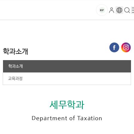
본문 바로가기
대메뉴 바로가기
하위메뉴 바로가기
스
로
구
검
건
마
그
글
색
홈
트
처음으로
대학
2025학년도 이전
세무학과
학과소개
인
번
페
양
키
역
이
지
대
학과소개
메
뉴
학
경
학과소개
로
교
교육과정
세무학과
Department of Taxation