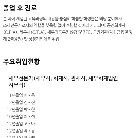
졸업 후 진로
본 과에 개설된 교육과정의 내용을 충실히 학습한 학생들은 해당 분야에서
조세전문가로서의 역할을 부족함 없이 수행할 것이라 기대되며, 공인회계사
(C.P.A), 세무사(C.T.A), 세무직공무원(9급 및 7급), 금융기관(제1 금융권 및
제 2금융권) 및 상장기업체로 취업
주요취업현황
세무전문가(세무사, 회계사, 관세사, 세무회계법인
사무직)
11년졸업 이＊웅
12년졸업 김＊진
12년졸업 박＊현
10년졸업 이＊석
12년졸업 고＊나
12년졸업 박＊용