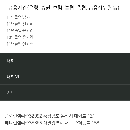
금융기관(은행, 증권, 보험, 농협, 축협, 금융사무원 등)
11년졸업 남＊라
11년졸업 신＊효
11년졸업 윤＊영
10년졸업 윤＊원
11년졸업 인＊수
대학
대학원
기타
글로컬캠퍼스
건
32992 충청남도 논산시 대학로 121
메디컬캠퍼스
양
35365 대전광역시 서구 관저동로 158