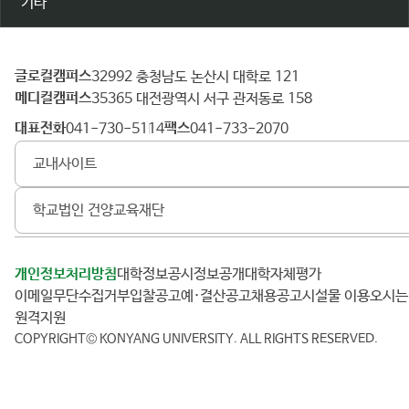
기타
글로컬캠퍼스
건
32992 충청남도 논산시 대학로 121
메디컬캠퍼스
양
35365 대전광역시 서구 관저동로 158
대
대표전화
팩스
041-730-5114
041-733-2070
학
교내사이트
교
학교법인 건양교육재단
개인정보처리방침
대학정보공시
정보공개
대학자체평가
이메일무단수집거부
입찰공고
예·결산공고
채용공고
시설물 이용
오시
원격지원
COPYRIGHT© KONYANG UNIVERSITY.
ALL RIGHTS RESERVED.