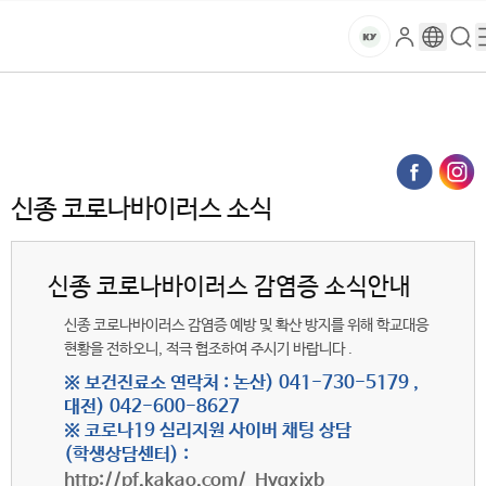
본문 바로가기
대메뉴 바로가기
하위메뉴 바로가기
스
로
구
검
건
마
그
글
색
홈
트
처음으로
글로벌건양·라운지
공지사항
인
번
페
양
키
신종 코로나바이러스 소식 (목록)
역
이
지
대
메
신종 코로나바이러스 소식
뉴
학
경
로
교
신종 코로나바이러스 감염증 소식안내
신종 코로나바이러스 감염증 예방 및 확산 방지를 위해 학교대응
현황을 전하오니, 적극 협조하여 주시기 바랍니다 .
※ 보건진료소 연락처 : 논산) 041-730-5179 ,
대전) 042-600-8627
※ 코로나19 심리지원 사이버 채팅 상담
(학생상담센터) :
http://pf.kakao.com/_Hvgxjxb