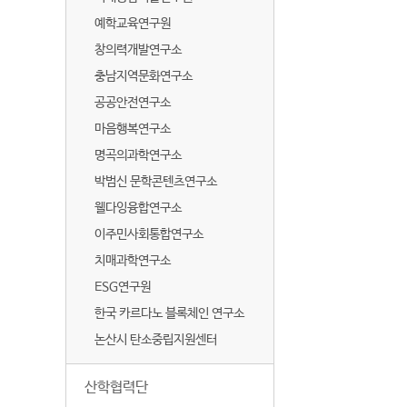
예학교육연구원
창의력개발연구소
충남지역문화연구소
공공안전연구소
마음행복연구소
명곡의과학연구소
박범신 문학콘텐츠연구소
웰다잉융합연구소
이주민사회통합연구소
치매과학연구소
ESG연구원
한국 카르다노 블록체인 연구소
논산시 탄소중립지원센터
산학협력단