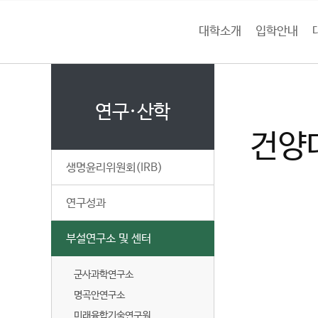
본문 바로가기
대메뉴 바로가기
하위메뉴 바로가기
대학소개
입학안내
건
홈
양
처음으로
연
페
이
연구·산학
대
지
건양
메
학
뉴
생명윤리위원회(IRB)
경
교
로
연구성과
부설연구소 및 센터
군사과학연구소
명곡안연구소
미래융합기술연구원