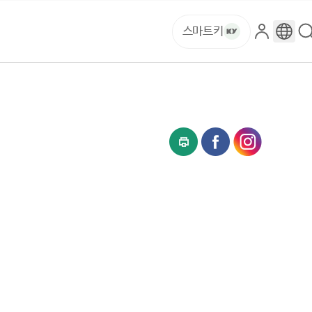
스마트키
로
구
그
글
인
번
역