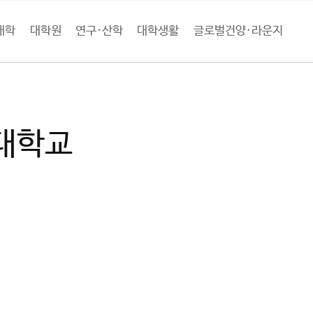
대학
대학원
연구·산학
대학생활
글로벌건양·라운지
구·산학
부설연구소 및 센터
대학교