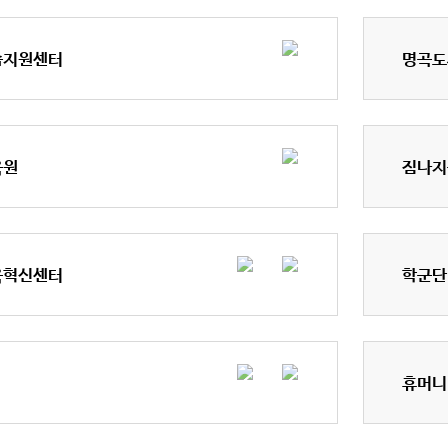
습지원센터
명곡도
육원
짐나지
육혁신센터
학군단
휴머니