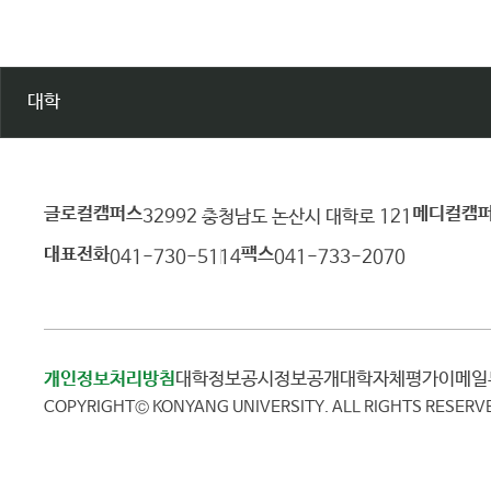
대학
글로컬캠퍼스
메디컬캠
건
32992 충청남도 논산시 대학로 121
양
대표전화
팩스
041-730-5114
041-733-2070
대
학
교
개인정보처리방침
대학정보공시
정보공개
대학자체평가
이메
COPYRIGHT© KONYANG UNIVERSITY.
ALL RIGHTS RESERV