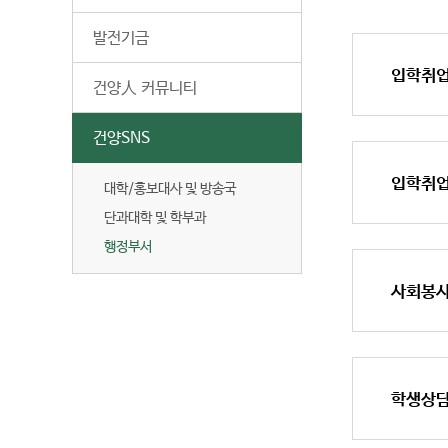
발전기금
입학취
건양人 커뮤니티
건양SNS
입학취
대학/홍보대사 및 방송국
단과대학 및 학부과
행정부서
사회봉
학생상