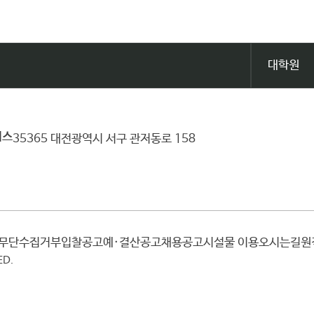
대학원
퍼스
35365 대전광역시 서구 관저동로 158
일무단수집거부
입찰공고
예·결산공고
채용공고
시설물 이용
오시는길
ED.