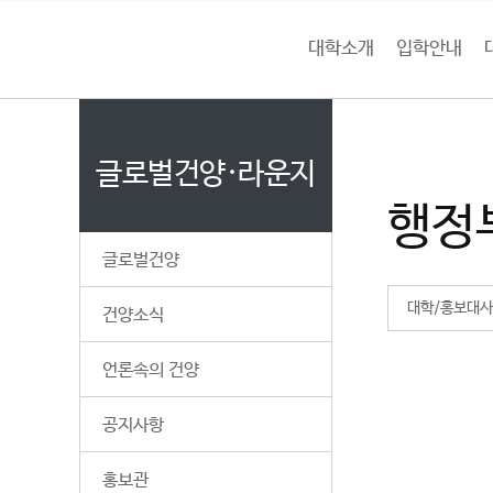
본문 바로가기
대메뉴 바로가기
하위메뉴 바로가기
대학소개
입학안내
건
홈
양
처음으로
글
페
이
글로벌건양·라운지
대
지
행정
메
학
뉴
글로벌건양
경
교
로
대학/홍보대사
건양소식
언론속의 건양
공지사항
홍보관