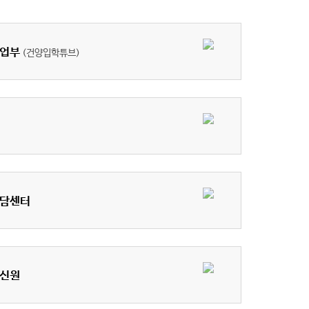
업부
(건양입학튜브)
담센터
신원