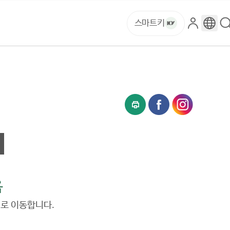
스마트키
로
구
그
글
인
번
역
음
지로 이동합니다.