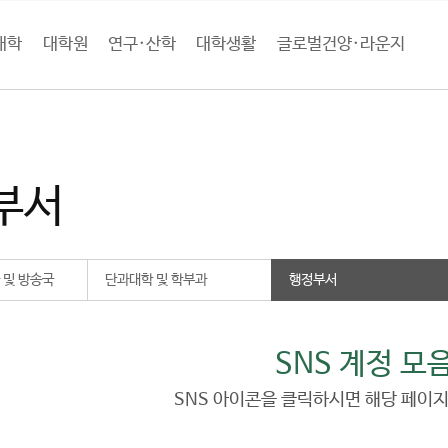
대학
대학원
연구·산학
대학생활
글로벌건양·라운지
로벌건양·라운지
건양SNS
행정부서
부서
 및 방송국
단과대학 및 학부과
행정부서
SNS 계정 모
SNS 아이콘을 클릭하시면 해당 페이