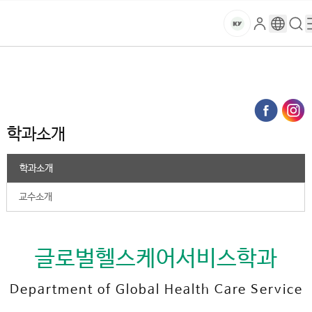
본문 바로가기
대메뉴 바로가기
하위메뉴 바로가기
스
로
구
검
건
마
그
글
색
홈
트
처음으로
대학
International College
인
번
페
양
키
글로벌헬스케어서비스학과
학과소개
역
이
지
대
메
학과소개
뉴
학
경
로
학과소개
교
교수소개
글로벌헬스케어서비스학과
Department of Global Health Care Service