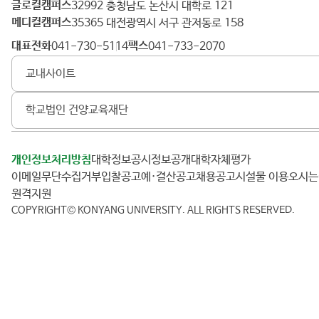
글로컬캠퍼스
건
32992 충청남도 논산시 대학로 121
메디컬캠퍼스
양
35365 대전광역시 서구 관저동로 158
대
대표전화
팩스
041-730-5114
041-733-2070
학
교내사이트
교
학교법인 건양교육재단
개인정보처리방침
대학정보공시
정보공개
대학자체평가
이메일무단수집거부
입찰공고
예·결산공고
채용공고
시설물 이용
오시
원격지원
COPYRIGHT© KONYANG UNIVERSITY.
ALL RIGHTS RESERVED.