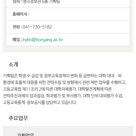
.
위치 :
명곡정보관 6층 기획팀
홈페이지 :
전화 :
041-730-5182
메일 :
kykh@konyang.ac.kr
소개
기획팀은 학생 수 급감 및 정부교육정책의 변화 등 급변하는 대학 대내ㆍ외
환경에 효율적 대응을 위한 전략수립 및 방향제시 관련 제반 업무를 수행하고,
고등교육법 제11조의 2에 따른 대학자체평가, 대학발전계획에 따른
전략추진과제의 성과점검, 학과평가 및 부서평가, 대학 단위 대외평가 수검,
고등교육통계·정보공시를 담당하고 있습니다.
주요업무
기획업무