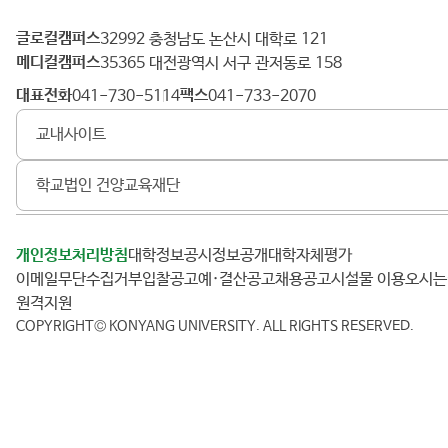
글로컬캠퍼스
건
32992 충청남도 논산시 대학로 121
메디컬캠퍼스
양
35365 대전광역시 서구 관저동로 158
대
대표전화
팩스
041-730-5114
041-733-2070
학
교내사이트
교
학교법인 건양교육재단
개인정보처리방침
대학정보공시
정보공개
대학자체평가
이메일무단수집거부
입찰공고
예·결산공고
채용공고
시설물 이용
오시
원격지원
COPYRIGHT© KONYANG UNIVERSITY.
ALL RIGHTS RESERVED.