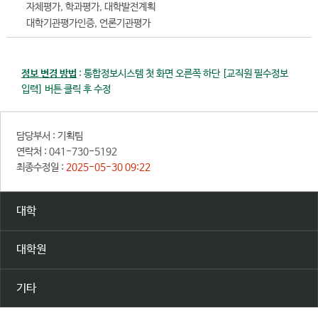
자체평가, 학과평가, 대학발전계획
대학기관평가인증, 언론기관평가
정보 변경 방법
: 통합정보시스템 첫 화면 오른쪽 하단 [교직원 필수정보
입력] 버튼 클릭 후 수정
담당부서 :
기획팀
연락처 :
041-730-5192
최종수정일 :
2025-05-30 09:22
대학
대학원
기타