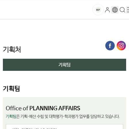
현
본문 바로가기
대메뉴 바로가기
하위메뉴 바로가기
재
스
로
구
검
건
페
마
그
글
색
홈
이
트
처음으로
대학소개
대학기관
행정부서
기획처
기획팀
인
번
페
양
키
지
역
이
는
지
대
전
기획처
메
략
뉴
학
기
경
기획팀
획
로
교
팀
페
기획팀
이
지
입
Office of
PLANNING AFFAIRS
니
기획팀
은 기획·예산 수립 및 대학평가·학과평가 업무를 담당하고 있습니다.
다