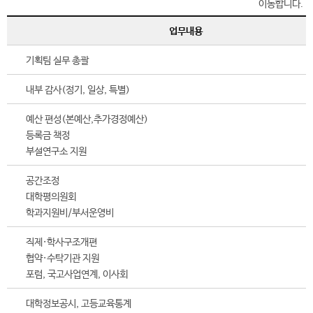
업무내용
기획팀 실무 총괄
내부 감사(정기, 일상, 특별)
예산 편성(본예산,추가경정예산)
등록금 책정
부설연구소 지원
공간조정
대학평의원회
학과지원비/부서운영비
직제·학사구조개편
협약·수탁기관 지원
포럼, 국고사업연계, 이사회
대학정보공시, 고등교육통계