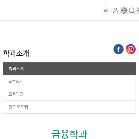
본문 바로가기
대메뉴 바로가기
하위메뉴 바로가기
스
로
구
검
건
마
그
글
색
홈
트
처음으로
대학
학과소개
인
번
페
양
키
역
이
지
대
학과소개
메
뉴
학
경
학과소개
로
교
교수소개
교육과정
진로 로드맵
금융학과