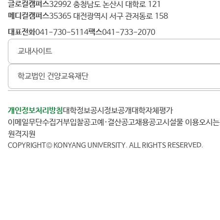
글로컬캠퍼스
건
32992 충청남도 논산시 대학로 121
메디컬캠퍼스
양
35365 대전광역시 서구 관저동로 158
대
대표전화
팩스
041-730-5114
041-733-2070
학
교내사이트
교
학교법인 건양교육재단
개인정보처리방침
대학정보공시
정보공개
대학자체평가
이메일무단수집거부
입찰공고
예·결산공고
채용공고
시설물 이용
오시
원격지원
COPYRIGHT© KONYANG UNIVERSITY.
ALL RIGHTS RESERVED.