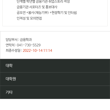
단계별 학년별 금융기관 취업스토리 작성
금융기관 서포터즈 및 홍보대사
공모전 +봉사(재능기부) +현장학기 및 인터쉽
인적성 및 모의면접
담당부서 :
금융학과
연락처 :
041-730-5529
최종수정일 :
2022-10-14 11:14
대학
대학원
기타