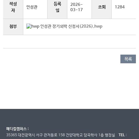
작성
등록
2026-
조회
인성관
1284
03-17
자
일
첨부
인성관 장기외박 신청서(2026).hwp
목록
메디컬캠퍼스 :
35365 대전광역시 서구 관저동로 158 건양대학교 담곡학사 1층 행정실
TEL
: