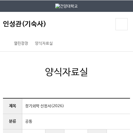
본문 바로가기
대메뉴 바로가기
인성관(기숙사)
열린광장
양식자료실
양식자료실
제목
장기외박 신청서(2026)
분류
공통