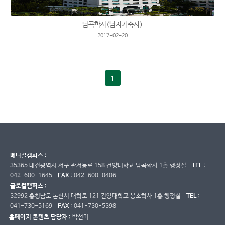
담곡학사(남자기숙사)
2017-02-20
1
메디컬캠퍼스 :
35365 대전광역시 서구 관저동로 158 건양대학교 담곡학사 1층 행정실
TEL
:
042-600-1645
FAX
: 042-600-0406
글로컬캠퍼스 :
32992 충청남도 논산시 대학로 121 건양대학교 봉소학사 1층 행정실
TEL
:
041-730-5169
FAX
: 041-730-5398
홈페이지 콘텐츠 담당자 :
박선미