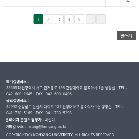
1
2
3
4
5
글쓰기
메디컬캠퍼스 :
35365 대전광역시 서구 관저동로 158 건양대학교 담곡학사 1층 행정실
TEL
:
042-600-1645
FAX
: 042-600-0406
글로컬캠퍼스 :
32992 충청남도 논산시 대학로 121 건양대학교 봉소학사 1층 행정실
TEL
:
041-730-5169
FAX
: 041-730-5398
홈페이지 콘텐츠 담당자 :
박선미
이메일 주소 :
insung@konyang.ac.kr
COPYRIGHT(C)
KONYANG UNIVERSITY.
ALL RIGHTS RESERVED.