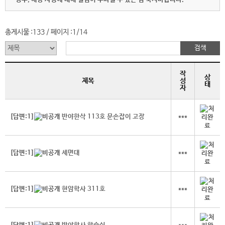
총게시물 :
133
페이지 :
1/14
/
작
상
제목
성
태
자
[답변:1]
반야한삭 113호 문손잡이 고장
***
[답변:1]
세면대
***
[답변:1]
현암학사 311호
***