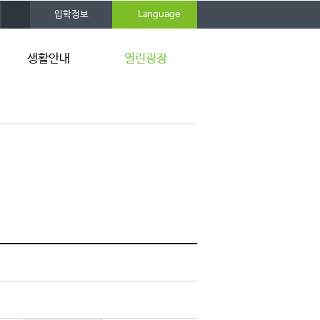
사
입학정보
Language
이
트
맵
생활안내
열린광장
인성관 일정
공지사항
사생수칙
Q&A
상벌점 조회
시설물 수리신청
외박신청
양식자료실
인터넷 안내