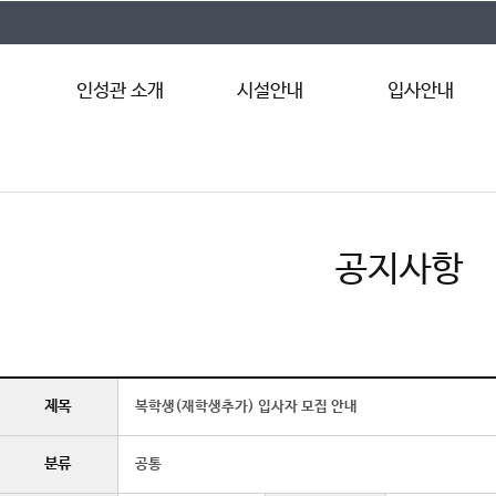
인성관 소개
시설안내
입사안내
인사말
시설현황
입사기준
연혁
인성관 둘러보기
입퇴사 절차
운영현황
입사신청
공지사항
인성관별 위치
고지서출력
제목
복학생(재학생추가) 입사자 모집 안내
분류
공통