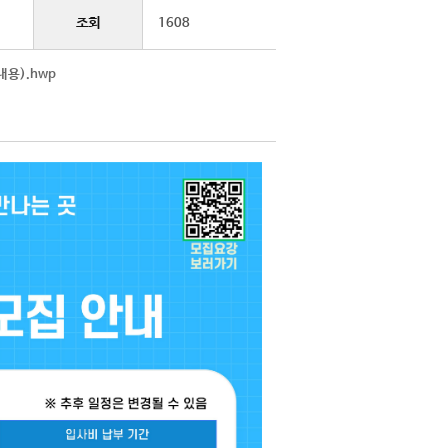
조회
1608
용).hwp