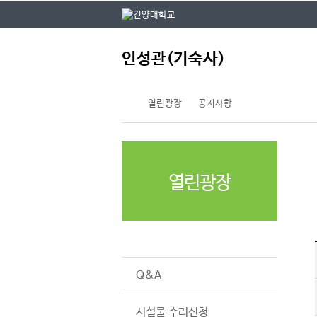
본문 바로가기
대메뉴 바로가기
주
인성관(기숙사)
메
뉴
열린광장
공지사항
열린광장
공지사항
Q&A
시설물 수리신청