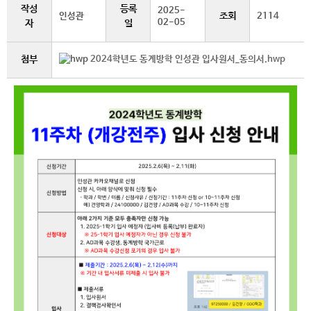
작성
등록
2025-
조회
인성관
2114
02-05
자
일
첨부
2024학년도 동계방학 인성관 입사원서_동의서.hwp