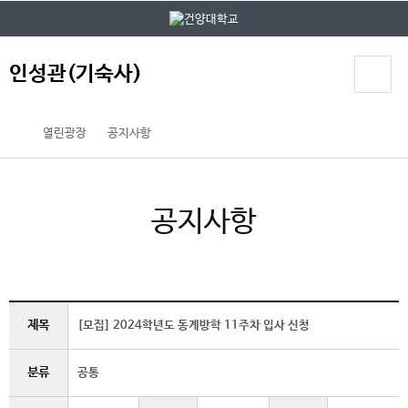
본문 바로가기
대메뉴 바로가기
인성관(기숙사)
열린광장
공지사항
공지사항
제목
[모집] 2024학년도 동계방학 11주차 입사 신청
분류
공통