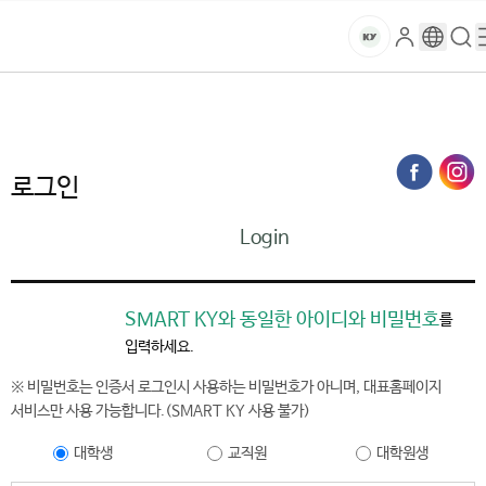
본문 바로가기
대메뉴 바로가기
하위메뉴 바로가기
스
로
구
검
건
마
그
글
색
홈
트
처음으로
홈페이지가이드
로그인
인
번
페
양
키
역
이
지
대
로그인
메
뉴
학
Login
경
로
교
SMART KY와 동일한 아이디와 비밀번호
를
입력하세요.
※ 비밀번호는 인증서 로그인시 사용하는 비밀번호가 아니며, 대표홈페이지
서비스만 사용 가능합니다.(SMART KY 사용 불가)
대학생
교직원
대학원생