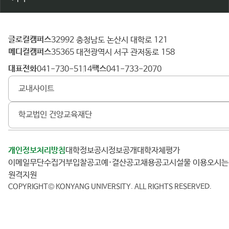
글로컬캠퍼스
건
32992 충청남도 논산시 대학로 121
메디컬캠퍼스
양
35365 대전광역시 서구 관저동로 158
대
대표전화
팩스
041-730-5114
041-733-2070
학
교내사이트
교
학교법인 건양교육재단
개인정보처리방침
대학정보공시
정보공개
대학자체평가
이메일무단수집거부
입찰공고
예·결산공고
채용공고
시설물 이용
오시
원격지원
COPYRIGHT© KONYANG UNIVERSITY.
ALL RIGHTS RESERVED.