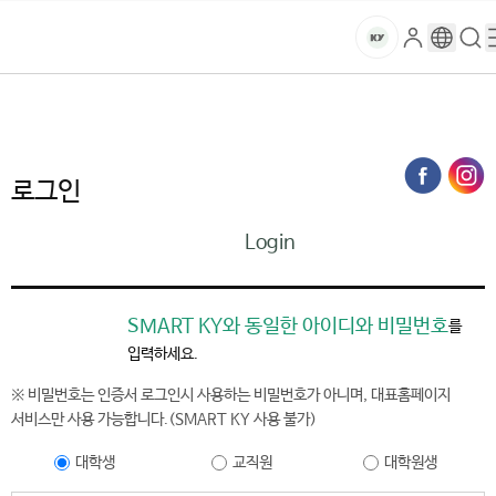
본문 바로가기
대메뉴 바로가기
하위메뉴 바로가기
스
로
구
검
건
마
그
글
색
홈
트
처음으로
홈페이지가이드
로그인
인
번
페
양
키
역
이
지
대
로그인
메
뉴
학
Login
경
로
교
SMART KY와 동일한 아이디와 비밀번호
를
입력하세요.
※ 비밀번호는 인증서 로그인시 사용하는 비밀번호가 아니며, 대표홈페이지
서비스만 사용 가능합니다.(SMART KY 사용 불가)
대학생
교직원
대학원생