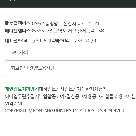
글로컬캠퍼스
건
32992 충청남도 논산시 대학로 121
메디컬캠퍼스
양
35365 대전광역시 서구 관저동로 158
대
대표전화
팩스
041-730-5114
041-733-2070
학
교내사이트
교
학교법인 건양교육재단
개인정보처리방침
대학정보공시
정보공개
대학자체평가
이메일무단수집거부
입찰공고
예·결산공고
채용공고
시설물 이용
오시
원격지원
COPYRIGHT© KONYANG UNIVERSITY.
ALL RIGHTS RESERVED.