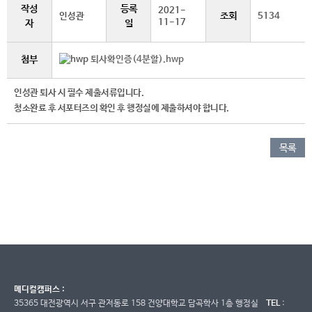
작성
등록
2021-
조회
인성관
5134
11-17
자
일
첨부
퇴사확인증(4분할).hwp
인성관 퇴사 시 필수 제출서류입니다.
청소완료 후 서포터즈의 확인 후 행정실에 제출하셔야 합니다.
목록
메디컬캠퍼스 :
35365 대전광역시 서구 관저동로 158 건양대학교 담곡학사 1층 행정실
TEL
: