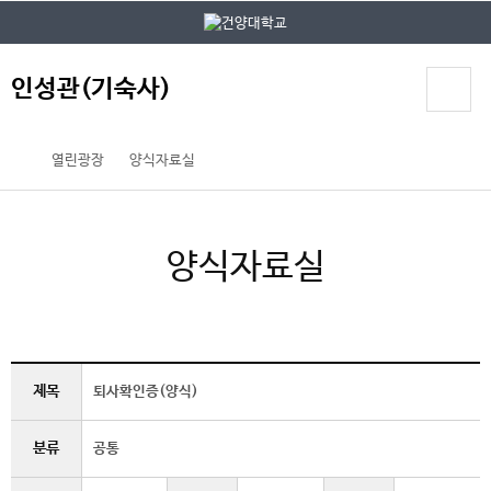
본문 바로가기
대메뉴 바로가기
인성관(기숙사)
열린광장
양식자료실
양식자료실
제목
퇴사확인증(양식)
분류
공통