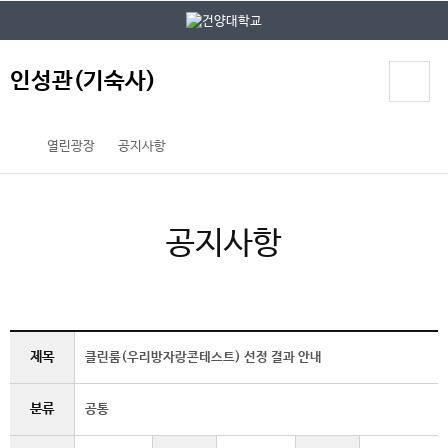
본문 바로가기
대메뉴 바로가기
인성관(기숙사)
열린광장
공지사항
공지사항
제목
클린룸(우리방자랑콘테스트) 선정 결과 안내
분류
공통