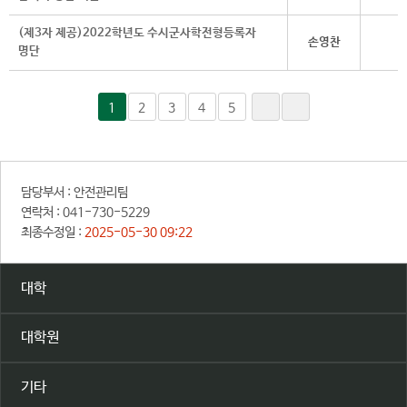
(제3자 제공)2022학년도 수시군사학전형등록자
손영찬
명단
1
2
3
4
5
담당부서 :
안전관리팀
연락처 :
041-730-5229
최종수정일 :
2025-05-30 09:22
대학
대학원
기타