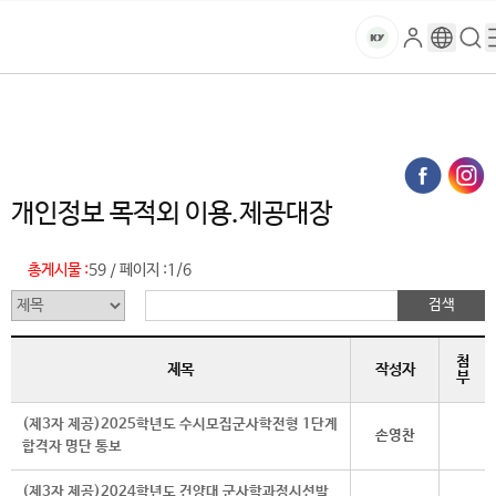
본문 바로가기
대메뉴 바로가기
하위메뉴 바로가기
스
로
구
검
건
마
그
글
색
홈
트
처음으로
홈페이지가이드
정보처리방침
인
번
페
양
키
개인정보 목적외 이용.제공대장 (목록)
역
이
지
대
메
개인정보 목적외 이용.제공대장
뉴
학
경
로
총게시물 :
59
페이지 :
1/6
/
교
첨
제목
작성자
부
(제3자 제공)2025학년도 수시모집군사학전형 1단계
손영찬
합격자 명단 통보
(제3자 제공)2024학년도 건양대 군사학과정시선발