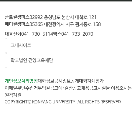
글로컬캠퍼스
건
32992 충청남도 논산시 대학로 121
메디컬캠퍼스
양
35365 대전광역시 서구 관저동로 158
대
대표전화
팩스
041-730-5114
041-733-2070
학
교내사이트
교
학교법인 건양교육재단
개인정보처리방침
대학정보공시
정보공개
대학자체평가
이메일무단수집거부
입찰공고
예·결산공고
채용공고
시설물 이용
오시
원격지원
COPYRIGHT© KONYANG UNIVERSITY.
ALL RIGHTS RESERVED.